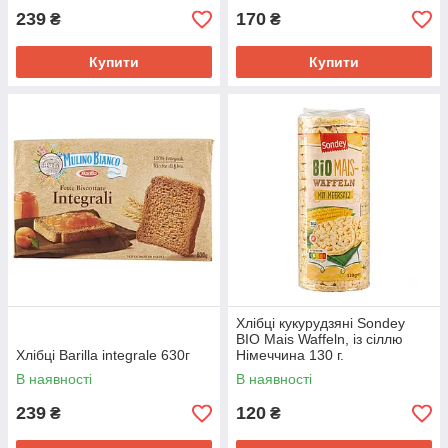
239
170
₴
₴
Купити
Купити
Хлібці кукурудзяні Sondey
BIO Mais Waffeln, із сіллю
Хлібці Barilla integrale 630г
Німеччина 130 г.
В наявності
В наявності
239
120
₴
₴