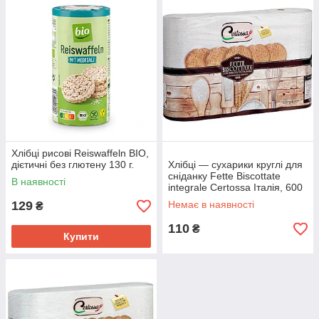
Хлібці рисові Reiswaffeln BIO,
дієтичні без глютену 130 г.
Хлібці — сухарики круглі для
сніданку Fette Biscottate
В наявності
integrale Certossa Італія, 600
г.
129
Немає в наявності
₴
110
₴
Купити