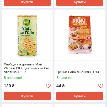
Купити
Купити
Хлебцы кукурузные Mais
Waffeln BIO, диетические без
глютена 130 г.
Гренки Pano пшеничні 120г
В наявності
В наявності
129
44
₴
₴
Купити
Купити