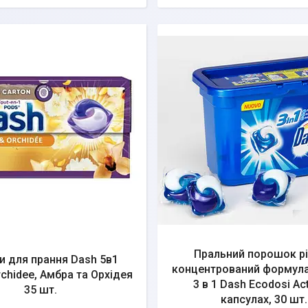
Пральний порошок р
и для прання Dash 5в1
концентрований формула
hidee, Амбра та Орхідея
3 в 1 Dash Ecodosi Acti
35 шт.
капсулах, 30 шт.