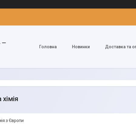
» —
Головна
Новинки
Доставка та о
 хімія
мія з Європи