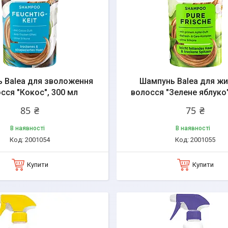
 Balea для зволоження
Шампунь Balea для ж
сся "Кокос", 300 мл
волосся "Зелене яблуко"
85 ₴
75 ₴
В наявності
В наявності
2001054
2001055
Купити
Купити