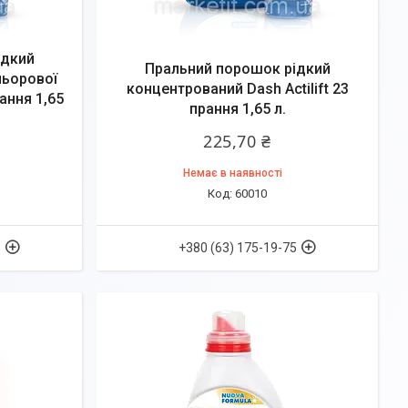
ідкий
Пральний порошок рідкий
льорової
концентрований Dash Actilift 23
ання 1,65
прання 1,65 л.
225,70 ₴
Немає в наявності
60010
5
+380 (63) 175-19-75