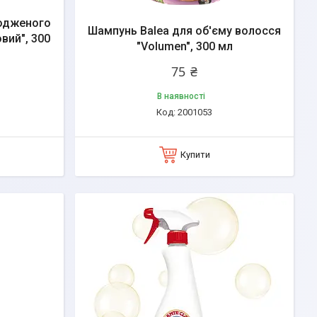
одженого
Шампунь Balea для об'єму волосся
вий", 300
"Volumen", 300 мл
75 ₴
В наявності
2001053
Купити