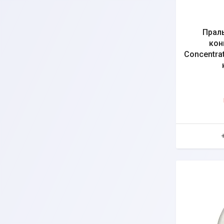
Прал
кон
Concentrat