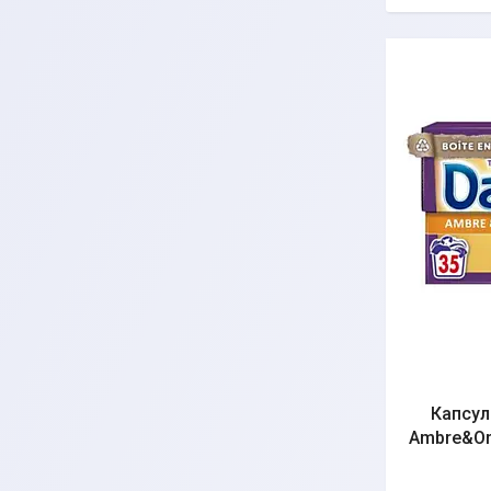
Капсул
Ambre&Orc