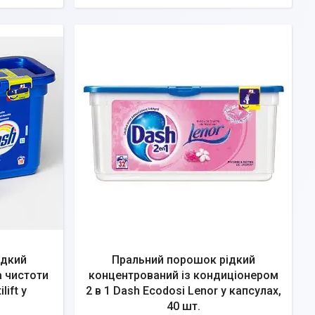
ідкий
Пральний порошок рідкий
 чистоти
концентрований із кондиціонером
lift у
2 в 1 Dash Ecodosi Lenor у капсулах,
40 шт.