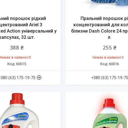
ьний порошок рідкий
Пральний порошок р
центрований Ariel 3
концентрований для ко
ed Action універсальний у
білизни Dash Colore 24 пр
капсулах, 32 шт.
л.
388 ₴
255 ₴
Немає в наявності
Немає в наявності
60015
60016
+380 (63) 175-19-75
+380 (63) 175-19-7